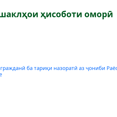
шаклҳои ҳисоботи оморӣ
ражданӣ ба тариқи назоратӣ аз ҷониби Раёса
е