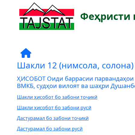
Феҳристи 
Шакли 12 (нимсола, солона)
ҲИСОБОТ Оиди баррасии парвандаҳои г
ВМКБ, судҳои вилоят ва шаҳри Душанб
Шакли ҳисобот бо забони тоҷикӣ
Шакли ҳисобот бо забони русӣ
Дастурамал бо забони тоҷикӣ
Дастурамал бо забони русӣ