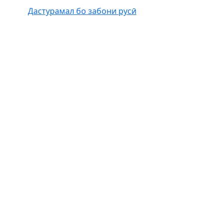
Дастурамал бо забони русӣ