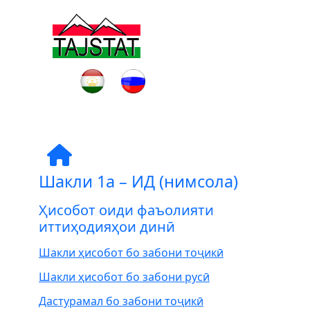
Шакли 1а – ИД (нимсола)
Ҳисобот оиди фаъолияти
иттиҳодияҳои динӣ
Шакли ҳисобот бо забони тоҷикӣ
Шакли ҳисобот бо забони русӣ
Дастурамал бо забони тоҷикӣ