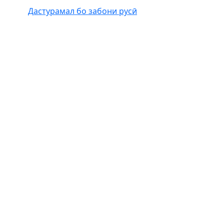
Дастурамал бо забони русӣ