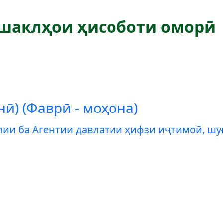
шаклҳои ҳисоботи оморӣ
нӣ) (Фаврӣ - моҳона)
ии ба Агентии давлатии ҳифзи иҷтимоӣ, шу