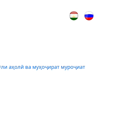
ғли аҳолӣ ва муҳоҷират муроҷиат