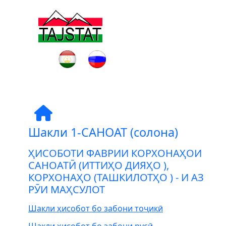
Шакли 1-САНОАТ (солона)
ҲИСОБОТИ ФАВРИИ КОРХОНАҲОИ
САНОАТӢ (ИТТИҲО ДИЯҲО ),
КОРХОНАҲО (ТАШКИЛОТҲО ) - И АЗ
РӮИ МАҲСУЛОТ
Шакли ҳисобот бо забони тоҷикӣ
Шакли ҳисобот бо забони русӣ